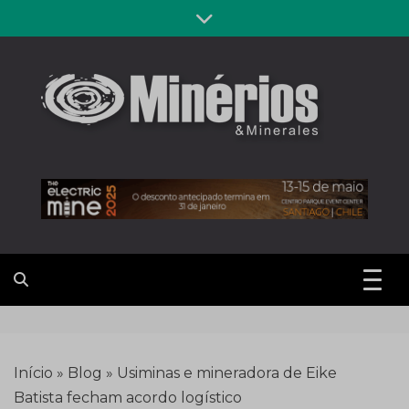
Skip
to
content
Revista
Notícias sobre mineração
Minérios &
Minerales
Início
»
Blog
»
Usiminas e mineradora de Eike
Batista fecham acordo logístico