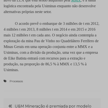
ativo da LLX que está sendo adquirido pela
MMX
, é a saída
logística encontrada pela Usiminas enquanto não desenvolve
alternativas próprias neste setor.
O acordo prevê o embarque de 3 milhões de t em 2012,
4 milhões t em 2013, 8 milhões t em 2014 e em 2015 e 2016
mais 12 milhões t em cada ano. O negócio ainda contempla a
exploração da mina Pau de Vinho no Quadrilátero Ferrífero de
Minas Gerais em uma operação conjunta entre a MMX e a
Usiminas, com a divisão da produção, uma vez que a empresa
de Eike Batista entrará com recursos para a extração e
produção, na proporção de 86,5 % à MMX e 13,5 % à
Usiminas.
Processos
Navegação
U&M Mineração é premiada por modelo