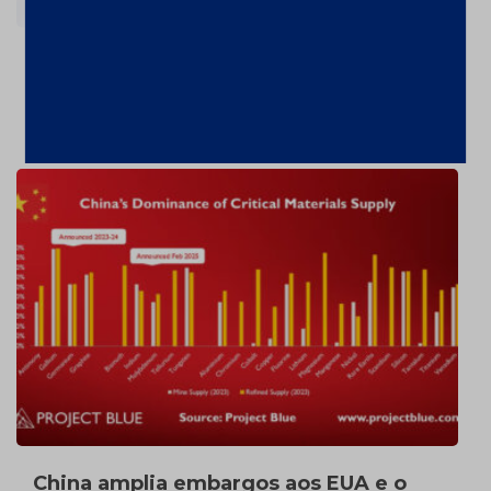
Ouro valorizou 26% em 2024 – a
US$2606,72/oz
7 de fevereiro de 2025
China amplia embargos aos EUA e o