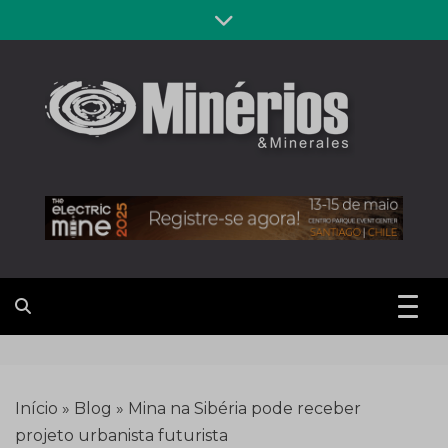
Skip
to
content
Revista
Notícias sobre mineração
Minérios &
Minerales
Início
»
Blog
»
Mina na Sibéria pode receber
projeto urbanista futurista