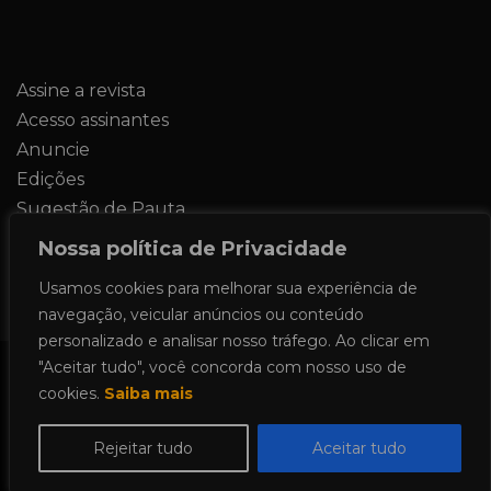
Assine a revista
Acesso assinantes
Anuncie
Edições
Sugestão de Pauta
Contato
Nossa política de Privacidade
Usamos cookies para melhorar sua experiência de
navegação, veicular anúncios ou conteúdo
personalizado e analisar nosso tráfego. Ao clicar em
"Aceitar tudo", você concorda com nosso uso de
Todos os direitos reservados 2024.
cookies.
Saiba mais
Proudly powered by WordPress
|
Theme:
Allure News by
Candid Themes
.
Rejeitar tudo
Aceitar tudo