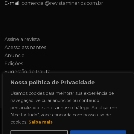
E-mail:
comercial@revistaminerios.com.br
Assine a revista
Acesso assinantes
Anuncie
Edições
Sugestão de Pauta
Contato
Nossa política de Privacidade
Usamos cookies para melhorar sua experiência de
navegação, veicular anúncios ou conteúdo
personalizado e analisar nosso tráfego. Ao clicar em
"Aceitar tudo", você concorda com nosso uso de
Todos os direitos reservados 2024.
cookies.
Saiba mais
Proudly powered by WordPress
|
Theme: