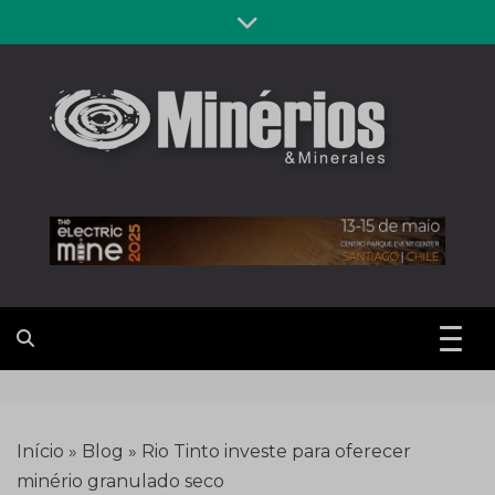
Skip
to
content
Revista
Notícias sobre mineração
Minérios &
Minerales
Início
»
Blog
»
Rio Tinto investe para oferecer
minério granulado seco