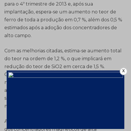
para o 4º trimestre de 2013 e, após sua
implantação, espera-se um aumento no teor de
ferro de toda a produção em 0,7 %, além dos 0,5 %
estimados após a adoção dos concentradores de
alto campo.
Com as melhorias citadas, estima-se aumento total
do teor na ordem de 1,2 %, o que implicará em
redução do teor de SiO2 em cerca de 1,5 %.
X
Considerando-se os preços atualmente praticados
no mercado internacional de minério de ferro,
afere-se um aumento na receita bruta da Ferrous
superior a US$ 10 milhões por ano após estas
mudanças na operação.
Além disso, como extensão do uso a curto prazo
dos concentradores magnéticos de alta