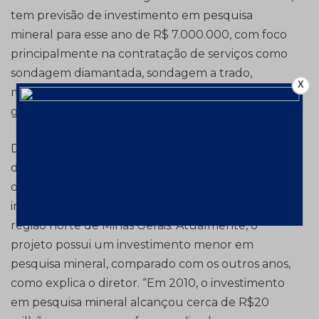
tem previsão de investimento em pesquisa
mineral para esse ano de R$ 7.000.000, com foco
principalmente na contratação de serviços como
sondagem diamantada, sondagem a trado,
X
mapeamento geológico e amostragem
geoquímica de rochas.
De acordo com Fleischfresser, os principais
desafios enfrentados até o momento foram a
obtenção das licenças ambientais necessárias à
implantação e o baixo teor do minério de ferro da
região norte de Minas Gerais. Atualmente, o
projeto possui um investimento menor em
pesquisa mineral, comparado com os outros anos,
como explica o diretor. “Em 2010, o investimento
em pesquisa mineral alcançou cerca de R$20