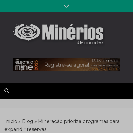
Skip
to
content
Revista
Notícias sobre mineração
Minérios &
Minerales
Início
»
Blog
»
Mineração prioriza programas para
expandir reservas