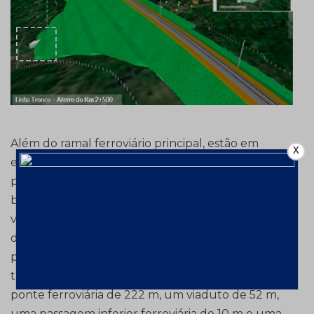
Além do ramal ferroviário principal, estão em
X
estudo nesse modelo as linhas que irão atender os
pátios das minas, o tipo de locomotiva (se elétrica),
bitola da via (1,6 m), carga por eixo (32,5 t) e a
viabilidade de utilização do trem autônomo, além
da construção de oito passagens de nível – cinco
públicas e três da Vale. Estão sendo avaliadas
também quatro obras de arte especiais: uma
ponte ferroviária de 222 m, um viaduto de 52 m,
uma passagem inferior ferroviária de 10 m e uma