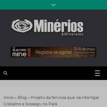
Skip
to
content
Revista
Notícias sobre mineração
Minérios &
Minerales
Início
»
Blog
»
Projeto da ferrovia que vai interligar
Cristalino e Sossego, no Pará