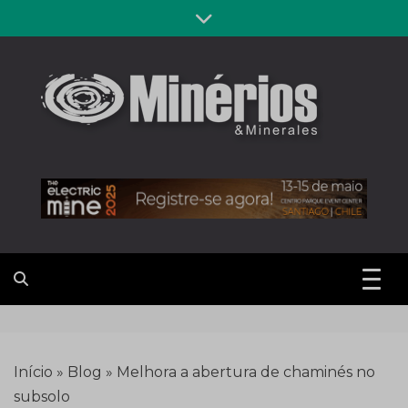
Skip
to
content
Revista
Notícias sobre mineração
Minérios &
Minerales
Início
»
Blog
»
Melhora a abertura de chaminés no
subsolo