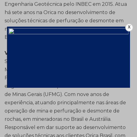
Engenharia Geotécnica pelo INBEC em 2015. Atua
há sete anos na Orica no desenvolvimento de
soluções técnicas de perfuração e desmonte em
X
minas a céu aberto e subterrânea, em clientes no
Brasil, Argentina, Chile e Austrália.
Victor Saldanha de Morais
– engenheiro de
Serviços Técnicos Sênior na Orica Mining Services.
Mestrando em Geotecnia pela Universidade
Federal de Ouro Preto (UFOP), Graduado em
engenharia de minas pela Universidade Federal
de Minas Gerais (UFMG). Com nove anos de
experiência, atuando principalmente nas áreas de
operação de mina e perfuração e desmonte de
rochas, em mineradoras no Brasil e Austrália.
Responsável em dar suporte ao desenvolvimento
de soluções técnicas aos clientes Orica Brasil, com