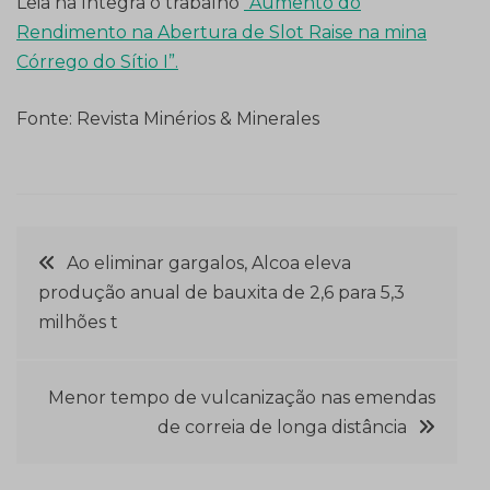
Leia na íntegra o trabalho
“Aumento do
Rendimento na Abertura de Slot Raise na mina
Córrego do Sítio I”.
Fonte: Revista Minérios & Minerales
Navegação
Ao eliminar gargalos, Alcoa eleva
produção anual de bauxita de 2,6 para 5,3
de
milhões t
Post
Menor tempo de vulcanização nas emendas
de correia de longa distância