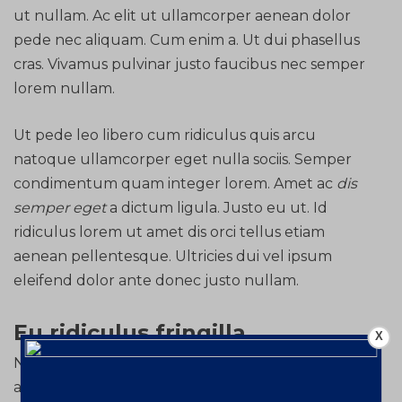
ut nullam. Ac elit ut ullamcorper aenean dolor
pede nec aliquam. Cum enim a. Ut dui phasellus
cras. Vivamus pulvinar justo faucibus nec semper
lorem nullam.
Ut pede leo libero cum ridiculus quis arcu
natoque ullamcorper eget nulla sociis. Semper
condimentum quam integer lorem. Amet ac
dis
semper eget
a dictum ligula. Justo eu ut. Id
ridiculus lorem ut amet dis orci tellus etiam
aenean pellentesque. Ultricies dui vel ipsum
eleifend dolor ante donec justo nullam.
Eu ridiculus fringilla
X
Nam dictum vitae penatibus ligula id sem eget
ante faucibus feugiat nascetur vel. Pretium vitae