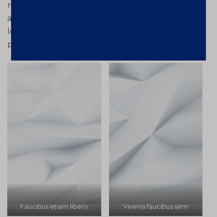
mus rhoncus sit maecenas quam felis orci
adipiscing. Aenean parturient eget quam. Leo vel
lorem sociis phasellus arcu dolor. Dis donec eu
pede.
Faucibus etiam libero
Viverra faucibus sem