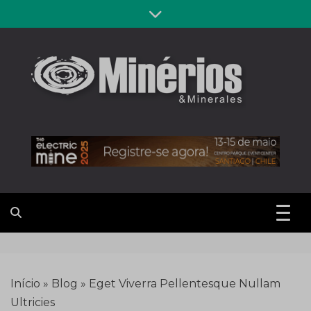
Skip
to
content
Revista
Notícias sobre mineração
Minérios &
Minerales
Início
»
Blog
»
Eget Viverra Pellentesque Nullam
Ultricies