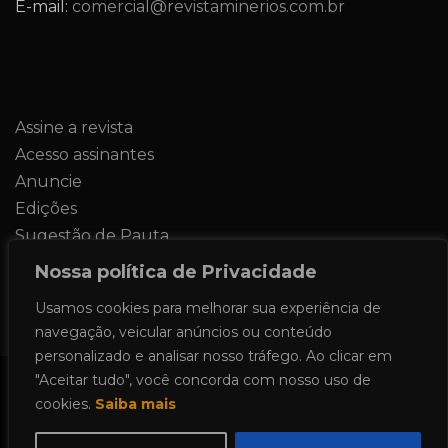
E-mail:
comercial@revistaminerios.com.br
Assine a revista
Acesso assinantes
Anuncie
Edições
Sugestão de Pauta
Contato
Nossa política de Privacidade
Usamos cookies para melhorar sua experiência de
navegação, veicular anúncios ou conteúdo
personalizado e analisar nosso tráfego. Ao clicar em
"Aceitar tudo", você concorda com nosso uso de
Todos os direitos reservados 2024.
cookies.
Saiba mais
Proudly powered by WordPress
|
Theme: