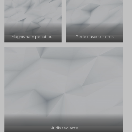
Magnis nam penatibus
Pede nascetur eros
Sit dis sed ante