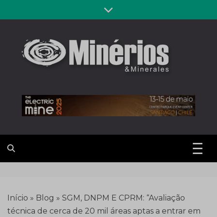
Skip
to
content
Revista
Notícias sobre mineração
Minérios &
Minerales
Início
»
Blog
»
SGM, DNPM E CPRM: “Avaliação
técnica de cerca de 20 mil áreas aptas a entrar em