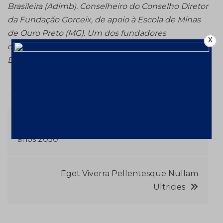
Brasileira (Adimb).
Conselheiro do Conselho Diretor
da Fundação Gorceix, de apoio à Escola de Minas
de Ouro Preto (MG). Um dos fundadores
X
do
Grêmio Mínero-Metalúrgico “Louis Ensch” da
EEUFMG.
Navegação
24ª WMC — A mineração estará ativa nos
anos 2050
de
Post
Eget Viverra Pellentesque Nullam
Ultricies