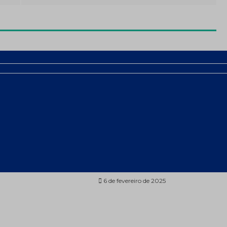
alorizou 26%
China amplia
4 – a
embargos aos EUA e o
6,72/oz
que pode acontecer a
seguir?
eiro de 2025
6 de fevereiro de 2025