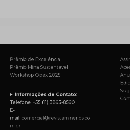
Prêmio de Excelência
Assi
Prêmio Mina Sustentavel
Aces
Workshop Opex 2025
Anu
Edi
Sug
Informações de Contato
:
Con
Telefone: +55 (11) 3895-8590
E-
mail:
comercial@revistaminerios.co
m.br