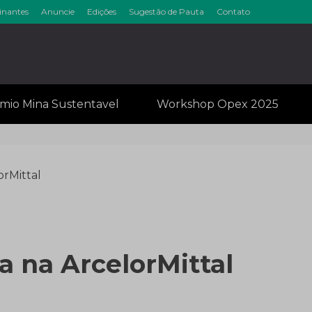
inantes
Anuncie
Edições
Sugestão de Pauta
Contato
inérios & Min
mio Mina Sustentavel
Workshop Opex 2025
rMittal
 na ArcelorMittal