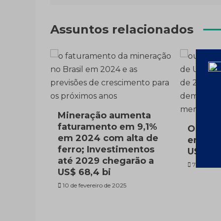
Post
Assuntos relacionados
Mineração aumenta
faturamento em 9,1%
Ouro v
em 2024 com alta de
em 202
ferro; Investimentos
US$260
até 2029 chegarão a
7 de fever
US$ 68,4 bi
10 de fevereiro de 2025