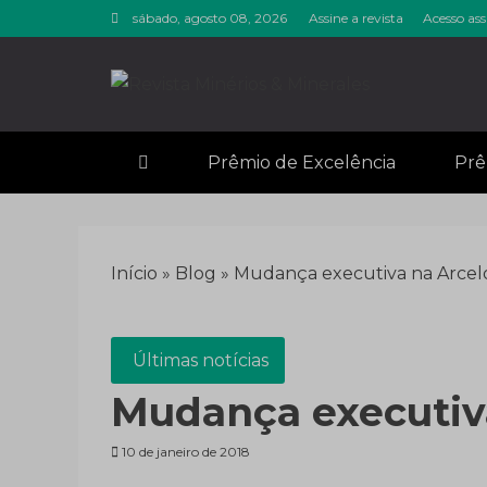
Skip
sábado, agosto 08, 2026
Assine a revista
Acesso ass
to
content
Revista M
Notícias sobre mineração
Prêmio de Excelência
Prê
Início
»
Blog
»
Mudança executiva na Arcelo
Últimas notícias
Mudança executiva
10 de janeiro de 2018