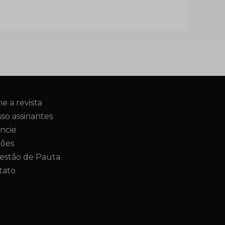
ne a revista
so assinantes
ncie
ções
estão de Pauta
tato