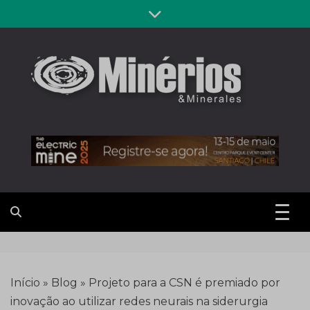
Skip
to
content
Revista
Notícias sobre mineração
Minérios &
Minerales
Início
»
Blog
»
Projeto para a CSN é premiado por
inovação ao utilizar redes neurais na siderurgia