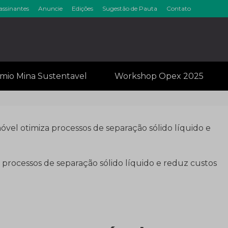
assinantes
Anuncie
Edições
Sugestão de Pauta
Contato
inérios & Min
mio Mina Sustentavel
Workshop Opex 2025
óvel otimiza processos de separação sólido líquido e