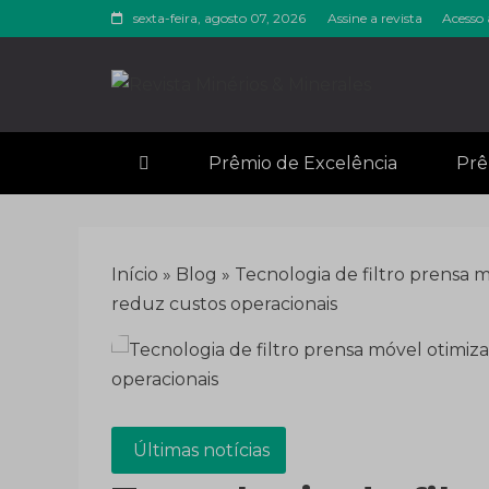
Skip
sexta-feira, agosto 07, 2026
Assine a revista
Acesso 
to
content
Revista M
Notícias sobre mineração
Prêmio de Excelência
Prê
Início
»
Blog
»
Tecnologia de filtro prensa m
reduz custos operacionais
Últimas notícias