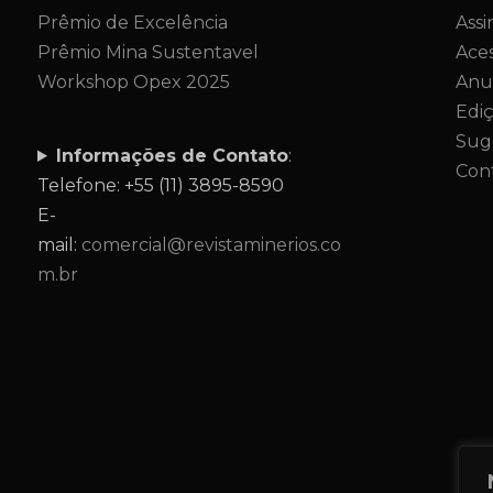
Prêmio de Excelência
Assi
Prêmio Mina Sustentavel
Aces
Workshop Opex 2025
Anu
Edi
Sug
Informações de Contato
:
Con
Telefone: +55 (11) 3895-8590
E-
mail:
comercial@revistaminerios.co
m.br