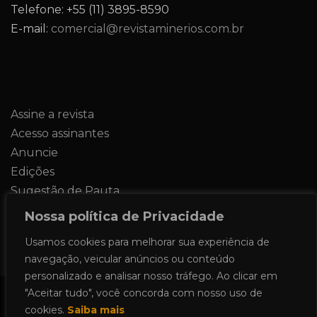
Telefone: +55 (11) 3895-8590
E-mail:
comercial@revistaminerios.com.br
Assine a revista
Acesso assinantes
Anuncie
Edições
Sugestão de Pauta
Contato
Nossa política de Privacidade
Usamos cookies para melhorar sua experiência de
navegação, veicular anúncios ou conteúdo
personalizado e analisar nosso tráfego. Ao clicar em
"Aceitar tudo", você concorda com nosso uso de
Todos os direitos reservados 2024.
cookies.
Saiba mais