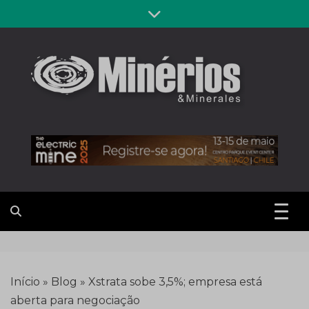
Skip
to
content
Revista
Notícias sobre mineração
Minérios &
Minerales
Início
»
Blog
»
Xstrata sobe 3,5%; empresa está
aberta para negociação