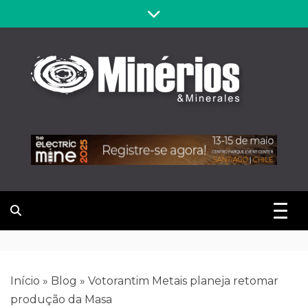
Skip
to
content
Revista
Notícias sobre mineração
Minérios &
Minerales
Início
»
Blog
»
Votorantim Metais planeja retomar
produção da Masa