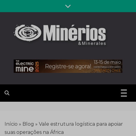
Skip
to
content
Revista
Notícias sobre mineração
Minérios &
Minerales
Início
»
Blog
»
Vale estrutura logística para apoiar
suas operações na África