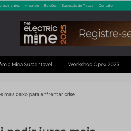
o assinantes
Anuncie
Edições
Sugestão de Pauta
Contato
inérios & Min
êmio Mina Sustentavel
Workshop Opex 2025
s mais baixo para enfrentar crise