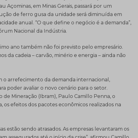
au Açominas, em Minas Gerais, passará por um
ução de ferro gusa da unidade será diminuída em
acidade anual. “O que define o negócio é a demanda”,
rum Nacional da Indústria.
ximo ano também não foi previsto pelo empresário.
os da cadeia – carvão, minério e energia – ainda não
 o arrefecimento da demanda internacional,
a poder avaliar o novo cenário para o setor.
ro de Mineração (Ibram), Paulo Camillo Penna, o
, os efeitos dos pacotes econômicos realizados na
as estão sendo atrasados. As empresas levantaram os
am assegurados até o início da crise”, afirmou Camillo