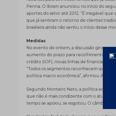
Penna. O Ibram anunciou no início do segu
aportes do setor até 2012. “É inegável que a
que já sentiram o retorno de clientes tradi
brasileira ainda não sentiu o início desse m
Medidas
No evento de ontem, a discussão girou prin
aumento do prazo para recolhimento de tr
crédito (IOF), novas linhas de financiament
“Todos os segmentos reconhecem que est
política macro econômica”, afirmou Arman
Segundo Monteiro Neto, a política econômic
que não é mais condizente com o atual mo
tempo se apoiou, se esgotou. O câmbio já de