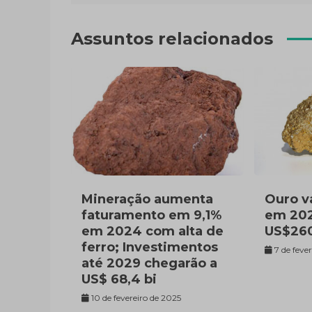
Post
Assuntos relacionados
Mineração aumenta
Ouro v
faturamento em 9,1%
em 202
em 2024 com alta de
US$260
ferro; Investimentos
7 de feve
até 2029 chegarão a
US$ 68,4 bi
10 de fevereiro de 2025