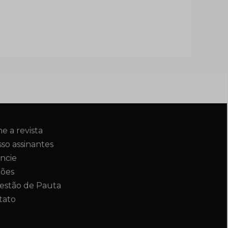
ne a revista
so assinantes
ncie
ções
estão de Pauta
tato