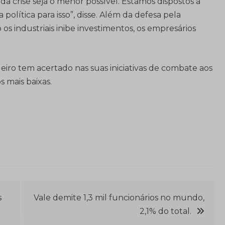
 da crise seja o menor possível. Estamos dispostos a
política para isso”, disse. Além da defesa pela
os industriais inibe investimentos, os empresários
iro tem acertado nas suas iniciativas de combate aos
s mais baixas.
s
Vale demite 1,3 mil funcionários no mundo,
2,1% do total.