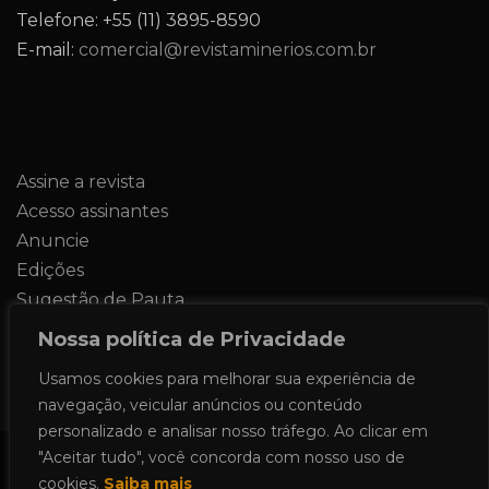
Telefone: +55 (11) 3895-8590
E-mail:
comercial@revistaminerios.com.br
Assine a revista
Acesso assinantes
Anuncie
Edições
Sugestão de Pauta
Contato
Nossa política de Privacidade
Usamos cookies para melhorar sua experiência de
navegação, veicular anúncios ou conteúdo
personalizado e analisar nosso tráfego. Ao clicar em
"Aceitar tudo", você concorda com nosso uso de
Todos os direitos reservados 2024.
cookies.
Saiba mais