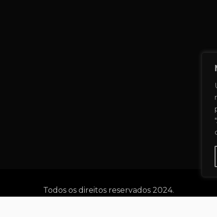
Todos os direitos reservados 2024.
 powered by WordPress
|
Theme: Allure News by
Candi