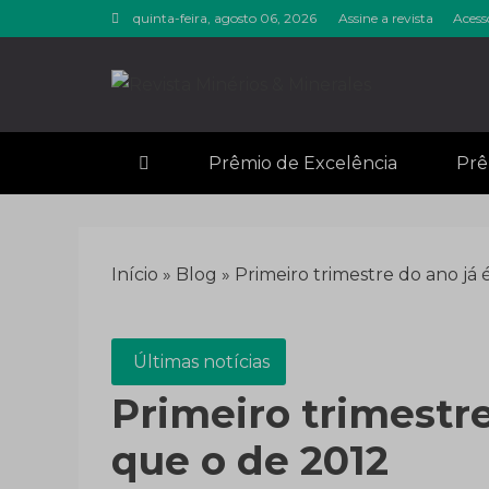
Skip
quinta-feira, agosto 06, 2026
Assine a revista
Acess
to
content
Revista M
Notícias sobre mineração
Prêmio de Excelência
Prê
Início
»
Blog
»
Primeiro trimestre do ano já
Últimas notícias
Primeiro trimestr
que o de 2012