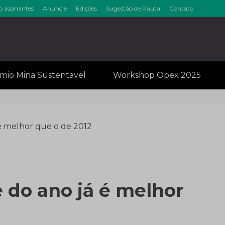
o assinantes
Anuncie
Edições
Sugestão de Pauta
Contato
inérios & Min
mio Mina Sustentavel
Workshop Opex 2025
 é melhor que o de 2012
e do ano já é melhor