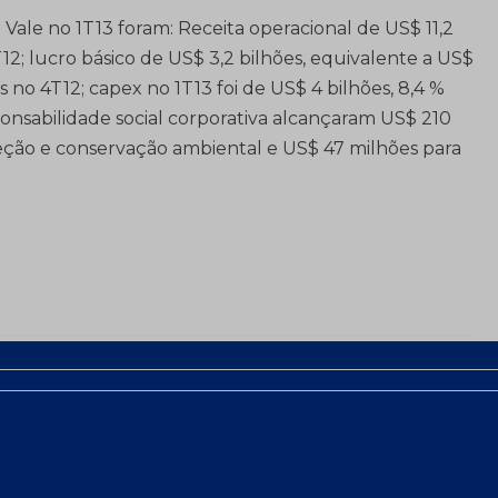
ale no 1T13 foram: Receita operacional de US$ 11,2
12; lucro básico de US$ 3,2 bilhões, equivalente a US$
s no 4T12; capex no 1T13 foi de US$ 4 bilhões, 8,4 %
onsabilidade social corporativa alcançaram US$ 210
teção e conservação ambiental e US$ 47 milhões para
va
Vale obtém licença de operação para o
terminal ferroviário de Ponta da Madeira