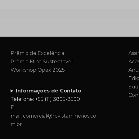
Prêmio de Excelência
Assi
Prêmio Mina Sustentavel
Aces
Workshop Opex 2025
Anu
Edi
Sug
Informações de Contato
:
Con
Telefone: +55 (11) 3895-8590
E-
mail:
comercial@revistaminerios.co
m.br