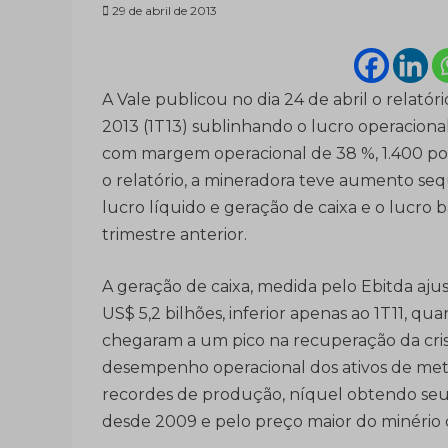
29 de abril de 2013
A Vale publicou no dia 24 de abril o relató
2013 (1T13) sublinhando o lucro operacional
com margem operacional de 38 %, 1.400 po
o relatório, a mineradora teve aumento seq
lucro líquido e geração de caixa e o lucro b
trimestre anterior.
A geração de caixa, medida pelo Ebitda ajus
US$ 5,2 bilhões, inferior apenas ao 1T11, qu
chegaram a um pico na recuperação da cris
desempenho operacional dos ativos de metai
recordes de produção, níquel obtendo se
desde 2009 e pelo preço maior do minério d