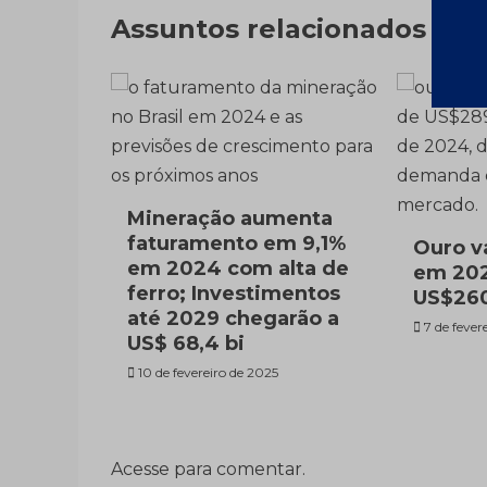
Post
Assuntos relacionados
Mineração aumenta
faturamento em 9,1%
Ouro v
em 2024 com alta de
em 202
ferro; Investimentos
US$260
até 2029 chegarão a
7 de fever
US$ 68,4 bi
10 de fevereiro de 2025
Acesse para comentar.