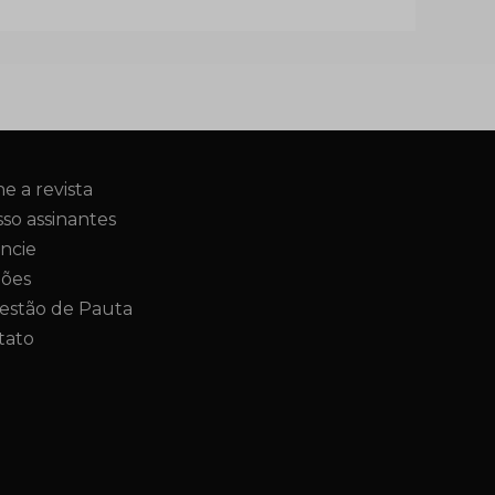
ne a revista
so assinantes
ncie
ções
estão de Pauta
tato