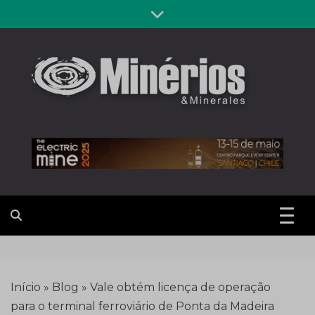
Skip
to
content
Revista
Notícias sobre mineração
Minérios &
Minerales
Início
»
Blog
»
Vale obtém licença de operação
para o terminal ferroviário de Ponta da Madeira