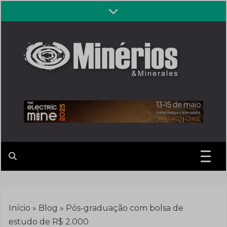
Skip
to
content
Revista
Notícias sobre mineração
Minérios &
Minerales
Início
»
Blog
»
Pós-graduação com bolsa de
estudo de R$ 2.000