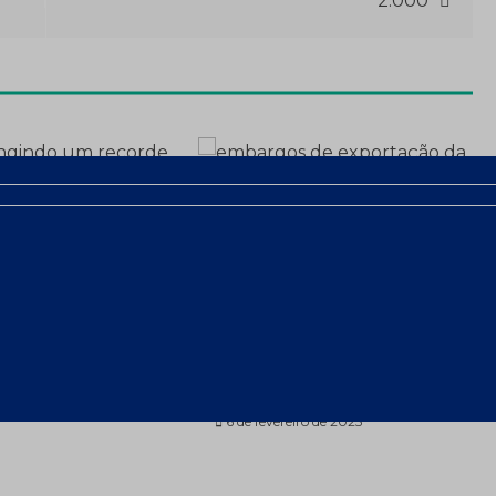
2.000
alorizou 26%
China amplia
4 – a
embargos aos EUA e o
6,72/oz
que pode acontecer a
seguir?
eiro de 2025
6 de fevereiro de 2025