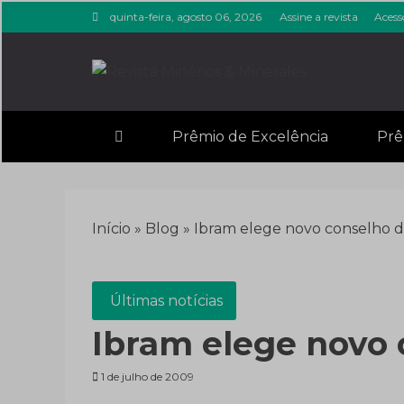
Skip
quinta-feira, agosto 06, 2026
Assine a revista
Acess
to
content
Revista M
Notícias sobre mineração
Prêmio de Excelência
Prê
Início
»
Blog
»
Ibram elege novo conselho d
Últimas notícias
Ibram elege novo 
1 de julho de 2009