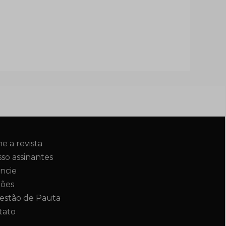
ne a revista
so assinantes
ncie
ções
estão de Pauta
tato