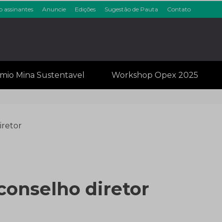
o assinantes
Anuncie
Edições
Sugestão de Pauta
Contato
inérios & Min
mio Mina Sustentavel
Workshop Opex 2025
iretor
conselho diretor