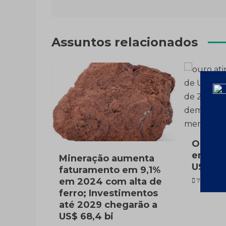
de
Post
Assuntos relacionados
Ouro v
em 202
Mineração aumenta
US$260
faturamento em 9,1%
em 2024 com alta de
7 de fever
ferro; Investimentos
até 2029 chegarão a
US$ 68,4 bi