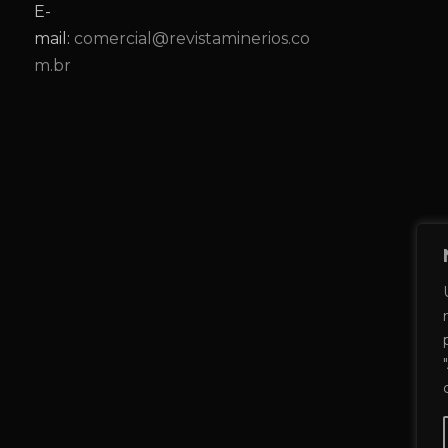
E-
mail:
comercial@revistaminerios.co
m.br