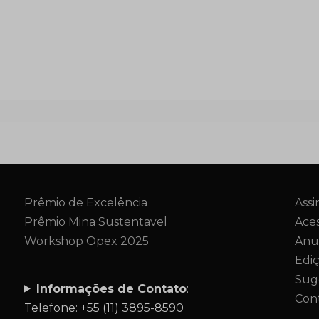
Prêmio de Excelência
Assi
Prêmio Mina Sustentavel
Aces
Workshop Opex 2025
Anu
Edi
Sug
Informações de Contato
:
Con
Telefone: +55 (11) 3895-8590