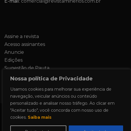
E-mail:
comercial@revistaminerios.com.br
Assine a revista
Acesso assinantes
Anuncie
Edições
Sugestão de Pauta
Contato
Nossa política de Privacidade
Usamos cookies para melhorar sua experiência de
navegação, veicular anúncios ou conteúdo
personalizado e analisar nosso tráfego. Ao clicar em
"Aceitar tudo", você concorda com nosso uso de
Todos os direitos reservados 2024.
cookies.
Saiba mais
Proudly powered by WordPress
|
Theme: