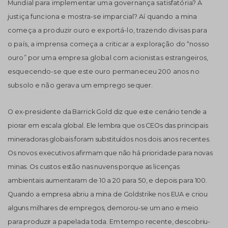
Mundial para implementar uma governança satisfatória? A
justiça funciona e mostra-se imparcial? Aí quando a mina
começa a produzir ouro e exportá-lo, trazendo divisas para
o país, a imprensa começa a criticar a exploração do “nosso
ouro” por uma empresa global com acionistas estrangeiros,
esquecendo-se que este ouro permaneceu 200 anos no
subsolo e não gerava um emprego sequer.
O ex-presidente da Barrick Gold diz que este cenário tende a
piorar em escala global. Ele lembra que os CEOs das principais
mineradoras globais foram substituídos nos dois anos recentes.
Os novos executivos afirmam que não há prioridade para novas
minas. Os custos estão nas nuvens porque as licenças
ambientais aumentaram de 10 a 20 para 50, e depois para 100.
Quando a empresa abriu a mina de Goldstrike nos EUA e criou
alguns milhares de empregos, demorou-se um ano e meio
para produzir a papelada toda. Em tempo recente, descobriu-