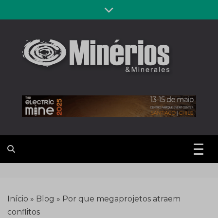
Skip
to
content
Revista
Notícias sobre mineração
Minérios &
Minerales
Início
»
Blog
»
Por que megaprojetos atraem
conflitos