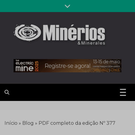
Skip
to
content
Revista
Notícias sobre mineração
Minérios &
Minerales
Início
»
Blog
»
PDF completo da edição Nº 377