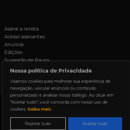
Assine a revista
Acesso assinantes
Anuncie
Edições
Sugestão de Pauta
Contato
Nossa política de Privacidade
Usamos cookies para melhorar sua experiência de
navegação, veicular anúncios ou conteúdo
personalizado e analisar nosso tráfego. Ao clicar em
"Aceitar tudo", você concorda com nosso uso de
Todos os direitos reservados 2024.
cookies.
Saiba mais
Proudly powered by WordPress
|
Theme:
Allure News by
Candid Themes
.
Rejeitar tudo
Aceitar tudo