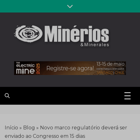
Skip
to
content
Revista
Notícias sobre mineração
Minérios &
Minerales
Início
»
Blog
»
Novo marco regulatório deverá ser
enviado ao Congresso em 15 dias