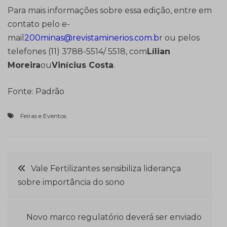
Para mais informações sobre essa edição, entre em
contato pelo e-
mail
200minas@revistaminerios.com.b
r ou pelos
telefones (11) 3788-5514/ 5518, com
Lílian
Moreira
ou
Vinícius Costa
.
Fonte: Padrão
Feiras e Eventos
Navegação
Vale Fertilizantes sensibiliza liderança
sobre importância do sono
de
Post
Novo marco regulatório deverá ser enviado