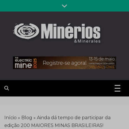
Skip
to
content
Revista
Notícias sobre mineração
Minérios &
Minerales
Início
»
Blog
»
Ainda dá tempo de participar da
edição 200 MAIORES MINAS BRASILEIRAS!