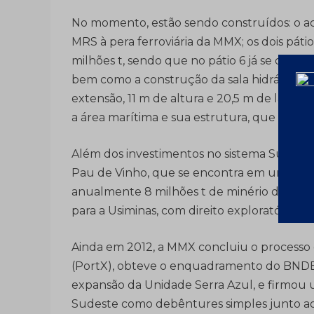
No momento, estão sendo construídos: o ace
MRS à pera ferroviária da MMX; os dois páti
milhões t, sendo que no pátio 6 já se deu i
bem como a construção da sala hidráulica e
extensão, 11 m de altura e 20,5 m de largura
a área marítima e sua estrutura, que dema
Além dos investimentos no sistema Sudest
Pau de Vinho, que se encontra em uma áre
anualmente 8 milhões t de minério de ferro
para a Usiminas, com direito exploratório de
Ainda em 2012, a MMX concluiu o processo
(PortX), obteve o enquadramento do BNDES
expansão da Unidade Serra Azul, e firmo
Sudeste como debêntures simples junto ao