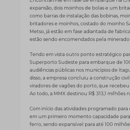
Encontram-se em fase de embarque na Chin
expansão, dois moinhos de bolas e um brit
como barras de instalação das bobinas, moi
britadores e moinhos, costado do moinho 
Metso, já estão em fase adiantada de fabri
estão sendo encomendados pela minerador
Tendo em vista outro ponto estratégico pa
Superporto Sudeste para embarque de 100 
audiências públicas nos municípios de Itag
disso, a empresa concluiu a construção ci
viradores de vagões do porto, que recebeu 
Ao todo, a MMX destinou R$ 313,1 milhões 
Com início das atividades programado para o
em um primeiro momento capacidade para 
ferro, sendo expansível para até 100 milhões