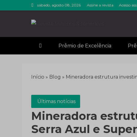
Skip
sábado, agosto 08, 2026
Assine a revista
Acesso ass
to
content
Revista M
Notícias sobre mineração
Prêmio de Excelência
Prê
Início
»
Blog
»
Mineradora estrutura invest
Últimas notícias
Mineradora estrut
Serra Azul e Supe