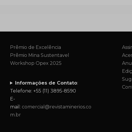
Prêmio de Excelência
Assi
Prêmio Mina Sustentavel
Aces
Workshop Opex 2025
Anu
Edi
Sug
Informações de Contato
:
Con
Telefone: +55 (11) 3895-8590
E-
mail:
comercial@revistaminerios.co
m.br