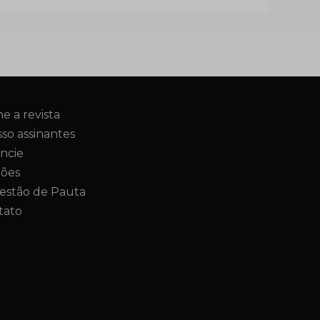
ne a revista
so assinantes
ncie
ções
estão de Pauta
tato