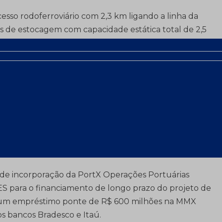
sso rodoferroviário com 2,3 km ligando a linha da
os de estocagem com capacidade estática total de 2,5
nício a montagem elétrica dos viradores de vagões,
 do posto de observação; o túnel de 1,8 km de
 para ligação entre os pátios de estocagem; e, por fim,
ndou a dragagem das bacias de evolução e atracação.
e, a MMX arrendou da Usiminas e desenvolverá a mina
a contígua à Unidade Serra Azul, podendo produzir
 dividido na proporção de 86,5 % para a MMX e 13,5 %
 30 anos.
 de incorporação da PortX Operações Portuárias
 para o financiamento de longo prazo do projeto de
u um empréstimo ponte de R$ 600 milhões na MMX
s bancos Bradesco e Itaú.