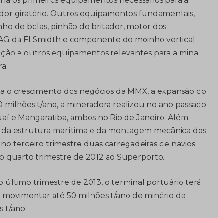
a os primeiros equipamentos necessários para a
ador giratório. Outros equipamentos fundamentais,
nho de bolas, pinhão do britador, motor dos
SAG da FLSmidth e componente do moinho vertical
cação e outros equipamentos relevantes para a mina
a.
ra o crescimento dos negócios da MMX, a expansão do
milhões t/ano, a mineradora realizou no ano passado
uaí e Mangaratiba, ambos no Rio de Janeiro. Além
vil da estrutura marítima e da montagem mecânica dos
no terceiro trimestre duas carregadeiras de navios.
no quarto trimestre de 2012 ao Superporto.
 último trimestre de 2013, o terminal portuário terá
movimentar até 50 milhões t/ano de minério de
 t/ano.