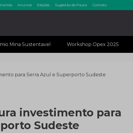
inantes
Anuncie
Edições
Sugestão de Pauta
Contato
inérios & Min
mio Mina Sustentavel
Workshop Opex 2025
imento para Serra Azul e Superporto Sudeste
ura investimento para
rporto Sudeste