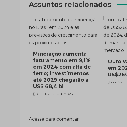
Post
Assuntos relacionados
Mineração aumenta
faturamento em 9,1%
Ouro v
em 2024 com alta de
em 202
ferro; Investimentos
US$260
até 2029 chegarão a
7 de fever
US$ 68,4 bi
10 de fevereiro de 2025
Acesse para comentar.