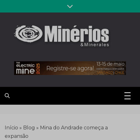
Skip
to
content
Revista
Notícias sobre mineração
Minérios &
Minerales
Início
»
Blog
»
Mina do Andrade começa a
expansão