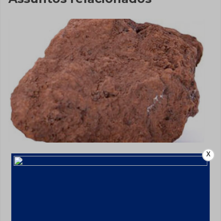
X
Mineração aumenta faturamento em
9,1% em 2024 com alta de ferro;
Investimentos até 2029 chegarão a
US$ 68,4 bi
10 de fevereiro de 2025