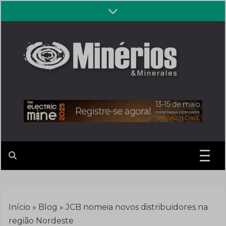
Skip
to
content
Revista
Notícias sobre mineração
Minérios &
Minerales
Início
»
Blog
»
JCB nomeia novos distribuidores na
região Nordeste