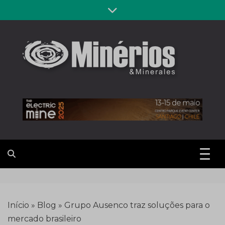
Skip
to
content
Revista
Notícias sobre mineração
Minérios &
Minerales
Início
»
Blog
»
Grupo Ausenco traz soluções para o
mercado brasileiro