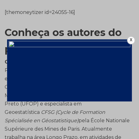
[themoneytizer id=24055-16]
Conheça os autores do
X
projeto
Cid Gonçalves Monteiro Filho –
Gerência de
Recursos Minerais Ferrosos da Vale. Bacharelado
em Geologia pela Universidade do Estado do
Ceará (UFC), especialista em Sistema Mínero-
Metalúrgicos pela Universidade Federal de Ouro
Preto (UFOP) e especialista em
Geoestatística
CFSG (Cycle de Formation
Spécialisée en Géostatistique)
pela École Nationale
Supérieure des Mines de Paris. Atualmente
trabalha na área Longo Prazo, em atividades de