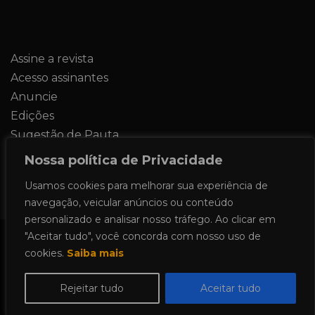
Assine a revista
Acesso assinantes
Anuncie
Edições
Sugestão de Pauta
Contato
Nossa política de Privacidade
Usamos cookies para melhorar sua experiência de
navegação, veicular anúncios ou conteúdo
personalizado e analisar nosso tráfego. Ao clicar em
"Aceitar tudo", você concorda com nosso uso de
Todos os direitos reservados 2024.
cookies.
Saiba mais
Proudly powered by WordPress
|
Theme:
Allure News by
Candid Themes
.
Rejeitar tudo
Aceitar tudo