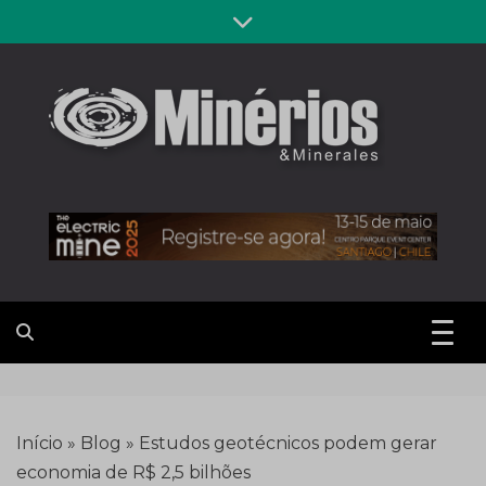
Skip
to
content
Revista
Notícias sobre mineração
Minérios &
Minerales
Início
»
Blog
»
Estudos geotécnicos podem gerar
economia de R$ 2,5 bilhões