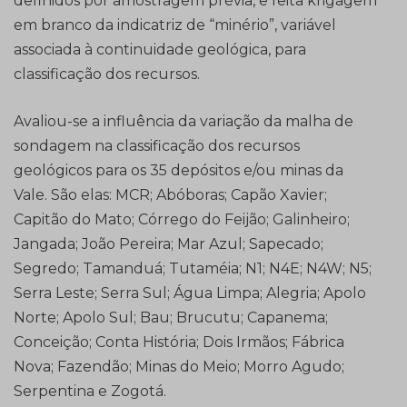
definidos por amostragem prévia, e feita krigagem
em branco da indicatriz de “minério”, variável
associada à continuidade geológica, para
classificação dos recursos.
Avaliou-se a influência da variação da malha de
sondagem na classificação dos recursos
geológicos para os 35 depósitos e/ou minas da
Vale. São elas: MCR; Abóboras; Capão Xavier;
Capitão do Mato; Córrego do Feijão; Galinheiro;
Jangada; João Pereira; Mar Azul; Sapecado;
Segredo; Tamanduá; Tutaméia; N1; N4E; N4W; N5;
Serra Leste; Serra Sul; Água Limpa; Alegria; Apolo
Norte; Apolo Sul; Bau; Brucutu; Capanema;
Conceição; Conta História; Dois Irmãos; Fábrica
Nova; Fazendão; Minas do Meio; Morro Agudo;
Serpentina e Zogotá.