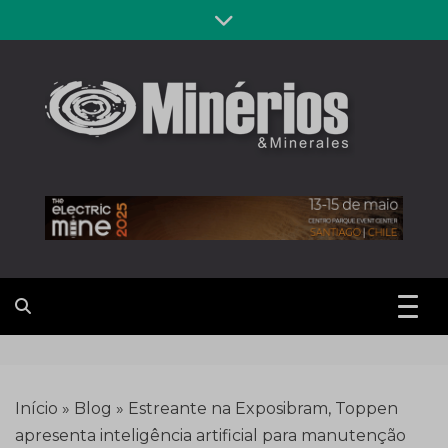
Skip
to
content
Revista
Notícias sobre mineração
Minérios &
Minerales
Início
»
Blog
»
Estreante na Exposibram, Toppen
apresenta inteligência artificial para manutenção