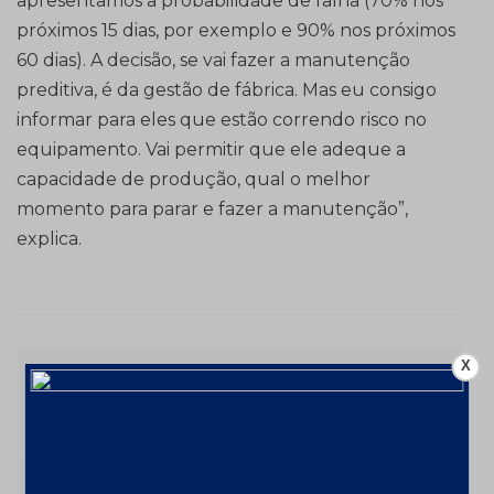
apresentamos a probabilidade de falha (70% nos
próximos 15 dias, por exemplo e 90% nos próximos
60 dias). A decisão, se vai fazer a manutenção
preditiva, é da gestão de fábrica. Mas eu consigo
informar para eles que estão correndo risco no
equipamento. Vai permitir que ele adeque a
capacidade de produção, qual o melhor
momento para parar e fazer a manutenção”,
explica.
Navegação
X
1º caminhão elétrico 793 Cat realiza testes
com êxito
de
NETZSCH Moagem & Dispersão fornece o