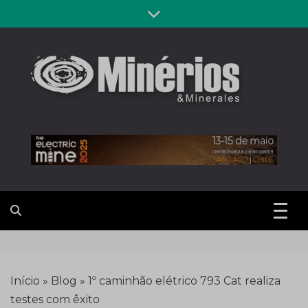
Skip
to
content
Revista
Notícias sobre mineração
Minérios &
Minerales
Início
»
Blog
»
1º caminhão elétrico 793 Cat realiza
testes com êxito