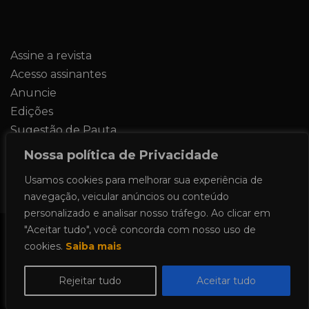
Assine a revista
Acesso assinantes
Anuncie
Edições
Sugestão de Pauta
Contato
Nossa política de Privacidade
Usamos cookies para melhorar sua experiência de
navegação, veicular anúncios ou conteúdo
personalizado e analisar nosso tráfego. Ao clicar em
"Aceitar tudo", você concorda com nosso uso de
Todos os direitos reservados 2024.
cookies.
Saiba mais
Proudly powered by WordPress
|
Theme:
Allure News by
Candid Themes
.
Rejeitar tudo
Aceitar tudo