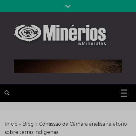
Skip
to
content
Revista
Notícias sobre mineração
Minérios &
Minerales
Início
»
Blog
»
Comissão da Câmara analisa relatório
sobre terras indígenas