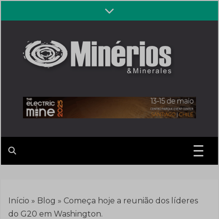
Skip
to
content
Revista
Notícias sobre mineração
Minérios &
Minerales
Início
»
Blog
»
Começa hoje a reunião dos líderes
do G20 em Washington.