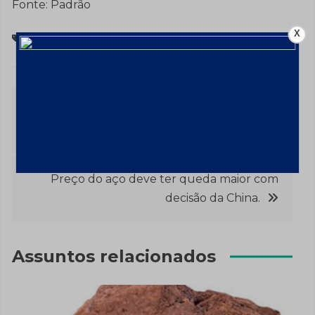
Fonte: Padrão
X
Processos
Navegação
Exportações de commodities devem
perder preço e volume.
de
Post
Preço do aço deve ter queda maior com
decisão da China.
Assuntos relacionados