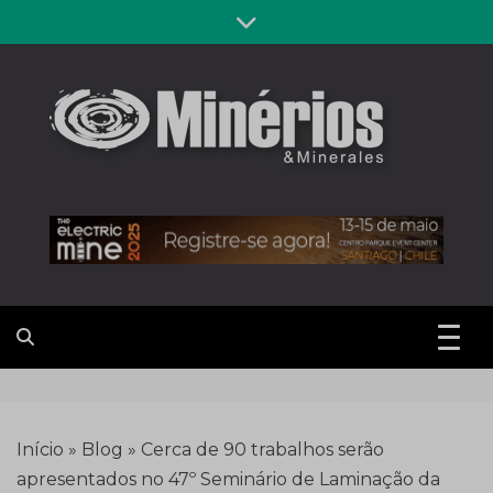
Skip
to
content
Revista
Notícias sobre mineração
Minérios &
Minerales
Início
»
Blog
»
Cerca de 90 trabalhos serão
apresentados no 47º Seminário de Laminação da