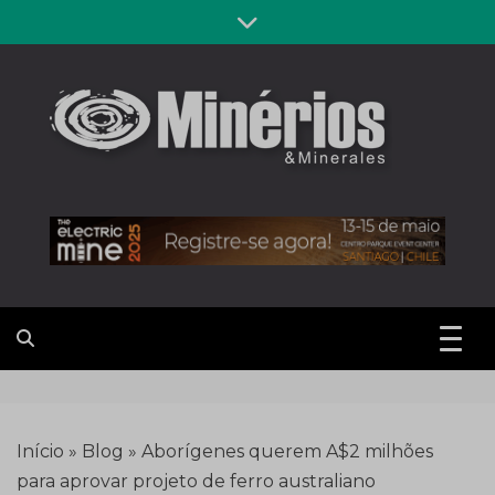
Skip
to
content
Revista
Notícias sobre mineração
Minérios &
Minerales
Início
»
Blog
»
Aborígenes querem A$2 milhões
para aprovar projeto de ferro australiano