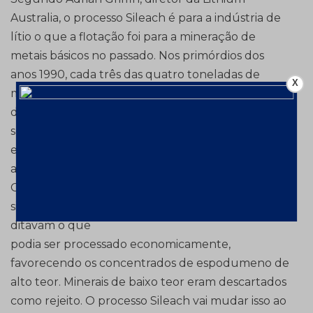
Australia, o processo Sileach é para a indústria de
lítio o que a flotação foi para a mineração de
metais básicos no passado. Nos primórdios dos
anos 1990, cada três das quatro toneladas de
X
minério extraído de Broken Hill, na Austrália, eram
descartadas como rejeito pela impossibilidade de
separar o chumbo do zinco. A flotação com
espuma mudou radicalmente
a situação.
O lítio contido em rocha dura tem um dilema
similar, quando processos intensivos em energia
ditavam o que
podia ser processado economicamente,
favorecendo os concentrados de espodumeno de
alto teor. Minerais de baixo teor eram descartados
como rejeito. O processo Sileach vai mudar isso ao