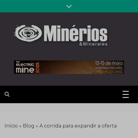
Skip
to
content
Revista
Notícias sobre mineração
Minérios &
Minerales
Início
»
Blog
»
A corrida para expandir a oferta