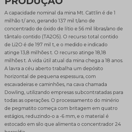
PRODUÇÃO
A capacidade nominal da mina Mt. Cattlin é de 1
milhão t/ ano, gerando 137 mil t/ano de
concentrado de óxido de lítio e 56 mil libras/ano de
tântalo contido (TA2O5). O recurso total contido
de Li2O é de 197 mil t, e o medido e indicado
atinge 13,8 milhões t. O recurso atinge 18,18
milhões t. A vida útil atual da mina chega a 18 anos.
A lavra a céu aberto trabalha um depósito
horizontal de pequena espessura, com
escavadeiras e caminhões, na cava chamada
Dowling, utilizando empresas subcontratadas para
todas as operações. O processamento do minério
de pegmatito começa com britagem em quatro
estágios, reduzindo-o a -6 mm, e o material é
estocado em silo que alimenta o concentrador 24