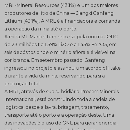
MRL-Mineral Resources (43,1%) e um dos maiores
produtores de lítio da China — Jiangxi Ganfeng
Lithium (43,1%). A MRL é a financiadora e comanda
a operação da mina até o porto.
A mina Mt. Marion tem recurso pela norma JORC
de 23 milhões t a 1,39% Li2O e a 1,43% Fe2O3, em
seis depósitos onde o minério aflora e é visível na
cor branca. Em setembro passado, Ganfeng
ingressou no projeto e assinou um acordo off take
durante a vida da mina, reservando para si a
produção total.
A MRL, através de sua subsidiária Process Minerals
International, está construindo toda a cadeia de
logística, desde a lavra, britagem, tratamento,
transporte até o porto e a operação deste. Uma
das inovações é o uso de GNL para gerar energia,