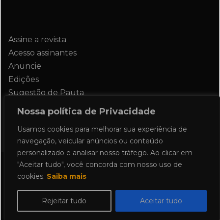
Assine a revista
Acesso assinantes
Anuncie
Edições
Sugestão de Pauta
Contato
Nossa política de Privacidade
Usamos cookies para melhorar sua experiência de
navegação, veicular anúncios ou conteúdo
personalizado e analisar nosso tráfego. Ao clicar em
"Aceitar tudo", você concorda com nosso uso de
Todos os direitos reservados 2024.
cookies.
Saiba mais
Proudly powered by WordPress
|
Theme:
Allure News by
Candid Themes
.
Rejeitar tudo
Aceitar tudo