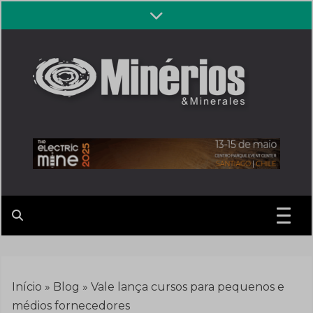
Skip
to
content
Revista
Notícias sobre mineração
Minérios &
Minerales
Início
»
Blog
»
Vale lança cursos para pequenos e
médios fornecedores