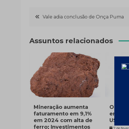
Navegação
Vale adia conclusão de Onça Puma
de
Assuntos relacionados
Post
Mineração aumenta
Ouro v
faturamento em 9,1%
em 202
em 2024 com alta de
US$260
ferro; Investimentos
7 de feve