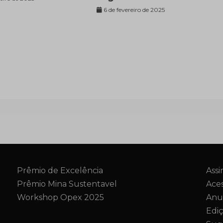
6 de fevereiro de 2025
Prêmio de Excelência
Assi
Prêmio Mina Sustentavel
Aces
Workshop Opex 2025
Anu
Edi