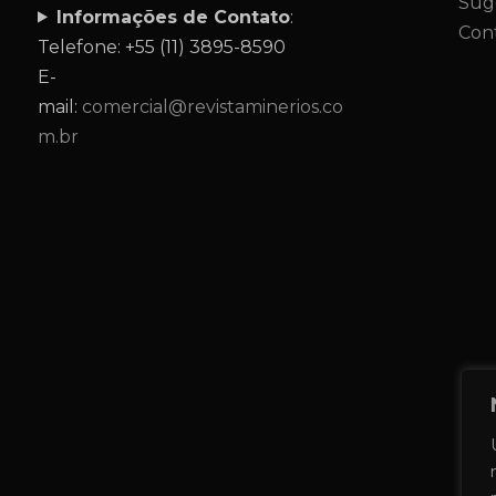
Sug
Informações de Contato
:
Con
Telefone: +55 (11) 3895-8590
E-
mail:
comercial@revistaminerios.co
m.br