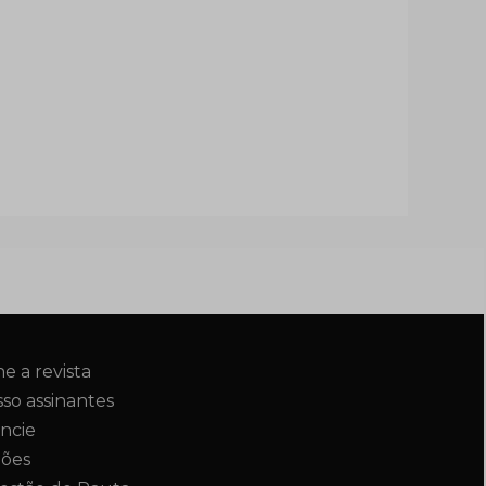
ne a revista
so assinantes
ncie
ções