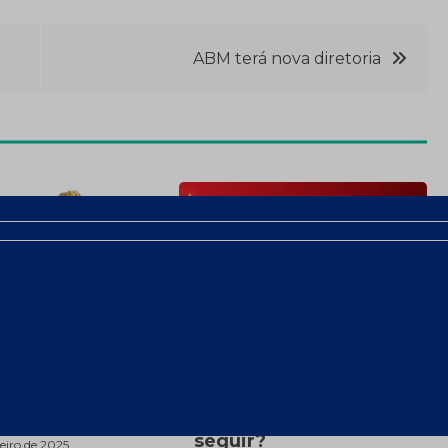
ABM terá nova diretoria
alorizou 26%
China amplia
4 – a
embargos aos EUA e o
6,72/oz
que pode acontecer a
seguir?
reiro de 2025