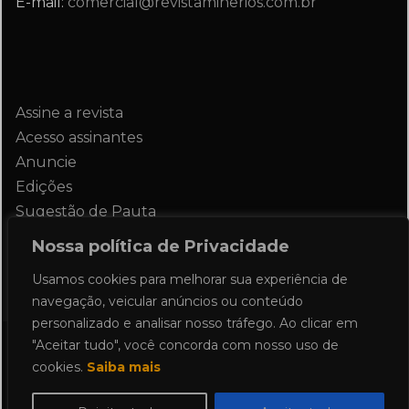
E-mail:
comercial@revistaminerios.com.br
Assine a revista
Acesso assinantes
Anuncie
Edições
Sugestão de Pauta
Contato
Nossa política de Privacidade
Usamos cookies para melhorar sua experiência de
navegação, veicular anúncios ou conteúdo
personalizado e analisar nosso tráfego. Ao clicar em
"Aceitar tudo", você concorda com nosso uso de
Todos os direitos reservados 2024.
cookies.
Saiba mais
Proudly powered by WordPress
|
Theme: