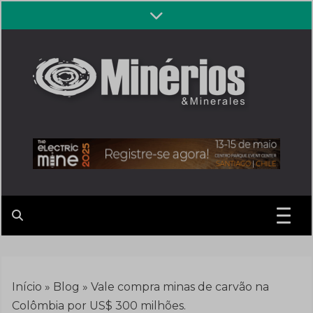
Skip
to
content
Revista
Notícias sobre mineração
Minérios &
Minerales
Início
»
Blog
»
Vale compra minas de carvão na
Colômbia por US$ 300 milhões.