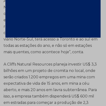
América do Norte e uma das maiores do mundo.
No entanto, muito ainda precisa ser feito. “Temos
que levar a infraestrutura necessária para a região
e são necessários por volta de 320 km de novas
rodovias. Esses projetos são muito esperados pela
comunidade local que, com a criação do corredor
viário Norte-Sul, terá acesso a Toronto e ao sul em
todas as estações do ano, e não só em estações
mais quentes, como acontece hoje”, conta.
A Cliffs Natural Resources planeja investir US$ 3,3
bilhões em um projeto de cromita no local, onde
serão criados 1.200 empregos em uma mina com
expectativa de vida de 15 anos, em mina a céu
aberto, e mais 20 anos em lavra subterrânea. Para
isso, a empresa também dispenderá US$ 600 mil
em estradas para começar a produção de 2,3