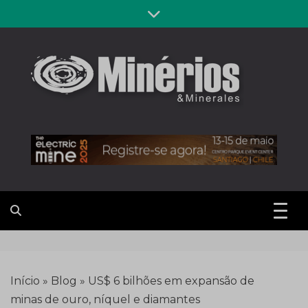
Skip
to
content
Revista
Notícias sobre mineração
Minérios &
Minerales
Início
»
Blog
»
US$ 6 bilhões em expansão de
minas de ouro, níquel e diamantes