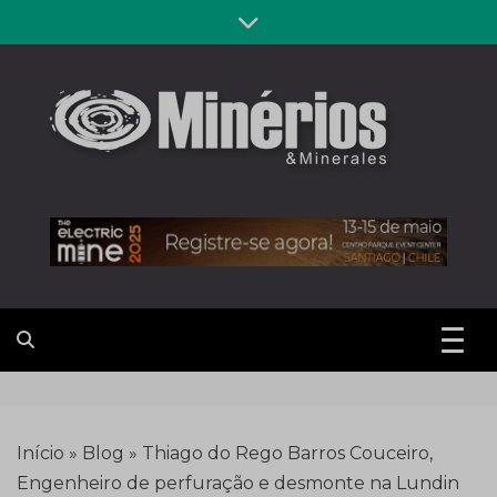
Skip
to
content
Revista
Notícias sobre mineração
Minérios &
Minerales
Início
»
Blog
»
Thiago do Rego Barros Couceiro,
Engenheiro de perfuração e desmonte na Lundin