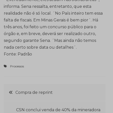
informa. Sena ressalta, entretanto, que esta
realidade não é só local. ´No País inteiro tem essa
falta de fiscais. Em Minas Gerais é bem pior´. Há
três anos, foi feito um concurso público para o
órgão e, em breve, deverá ser realizado outro,
segundo garante Sena. ´Mas ainda não temos
nada certo sobre data ou detalhes´.
Fonte: Padrão
Processos
Navegação
Compra de reprint
de
CSN conclui venda de 40% da mineradora