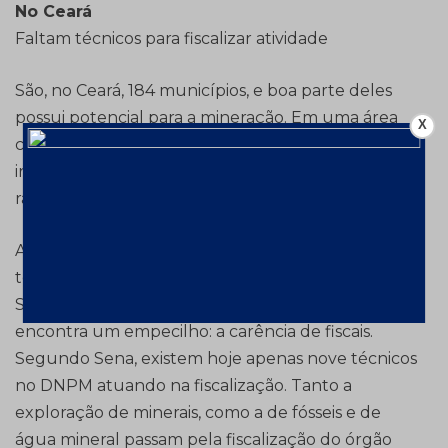
No Ceará
Faltam técnicos para fiscalizar atividade
São, no Ceará, 184 municípios, e boa parte deles
possui potencial para a mineração. Em uma área
X
com esta vastidão, em alguns lugares as
irregularidades na exploração mineral não são
raras.
A Chapada do Araripe é uma delas, explica o
técnico do setor de Fiscalização do DNPM, Ricardo
Sena. Contudo, a resolução deste problema
encontra um empecilho: a carência de fiscais.
Segundo Sena, existem hoje apenas nove técnicos
no DNPM atuando na fiscalização. Tanto a
exploração de minerais, como a de fósseis e de
água mineral passam pela fiscalização do órgão