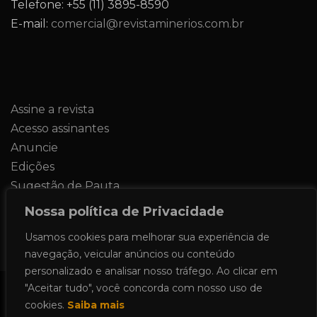
Telefone: +55 (11) 3895-8590
E-mail:
comercial@revistaminerios.com.br
Assine a revista
Acesso assinantes
Anuncie
Edições
Sugestão de Pauta
Contato
Nossa política de Privacidade
Usamos cookies para melhorar sua experiência de
navegação, veicular anúncios ou conteúdo
personalizado e analisar nosso tráfego. Ao clicar em
"Aceitar tudo", você concorda com nosso uso de
Todos os direitos reservados 2024.
cookies.
Saiba mais