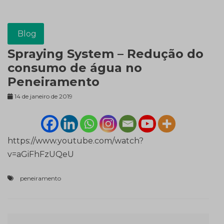
Blog
Spraying System – Redução do
consumo de água no
Peneiramento
14 de janeiro de 2019
https://www.youtube.com/watch?
v=aGiFhFzUQeU
peneiramento