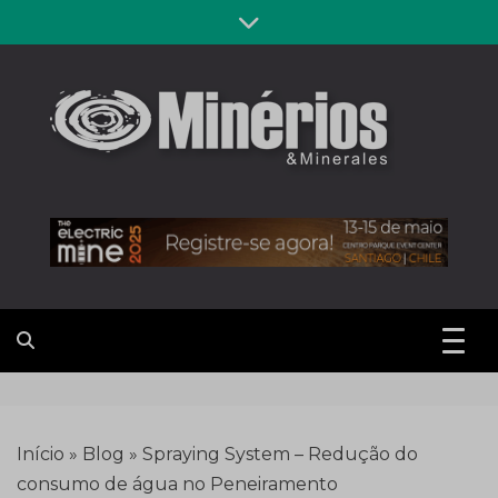
Skip
to
content
Revista
Notícias sobre mineração
Minérios &
Minerales
Início
»
Blog
»
Spraying System – Redução do
consumo de água no Peneiramento