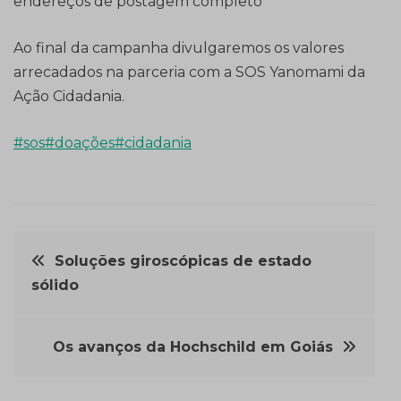
endereços de postagem completo
Ao final da campanha divulgaremos os valores
arrecadados na parceria com a SOS Yanomami da
Ação Cidadania.
#sos
#doações
#cidadania
Navegação
Soluções giroscópicas de estado
sólido
de
Post
Os avanços da Hochschild em Goiás