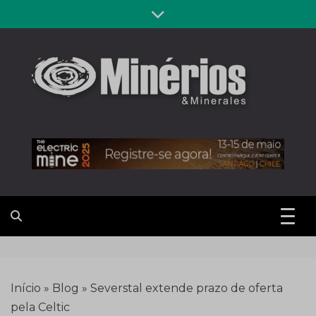
Skip
to
content
Revista
Notícias sobre mineração
Minérios &
Minerales
Início
»
Blog
»
Severstal extende prazo de oferta
pela Celtic