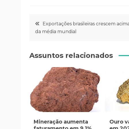
Navegação
Exportações brasileiras crescem acim
da média mundial
de
Post
Assuntos relacionados
Mineração aumenta
Ouro v
faturamento em 9,1%
em 202