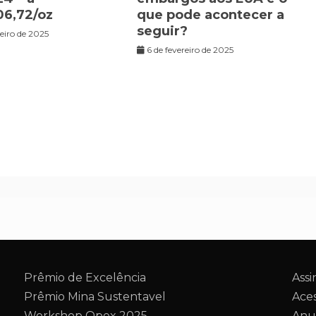
6,72/oz
que pode acontecer a
seguir?
reiro de 2025
6 de fevereiro de 2025
Prêmio de Excelência
Assi
Prêmio Mina Sustentavel
Aces
Workshop Opex 2025
Anu