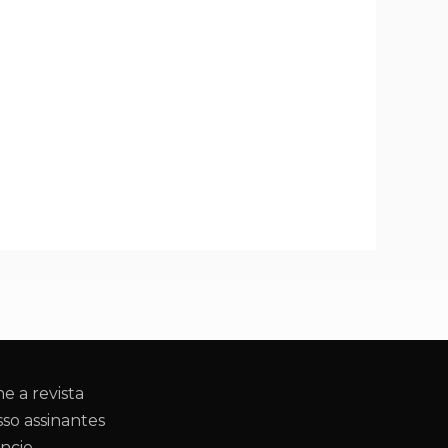
ne a revista
so assinantes
ncie