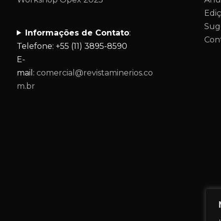
Edi
Sug
Informações de Contato
:
Con
Telefone: +55 (11) 3895-8590
E-
mail:
comercial@revistaminerios.co
m.br