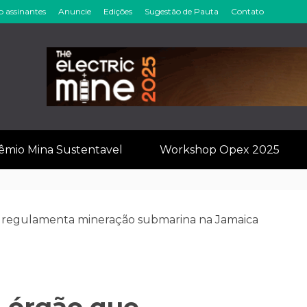
o assinantes
Anuncie
Edições
Sugestão de Pauta
Contato
inérios & Min
êmio Mina Sustentavel
Workshop Opex 2025
e regulamenta mineração submarina na Jamaica