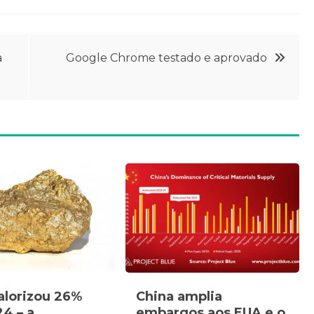
a
Google Chrome testado e aprovado
alorizou 26%
China amplia
4 – a
embargos aos EUA e o