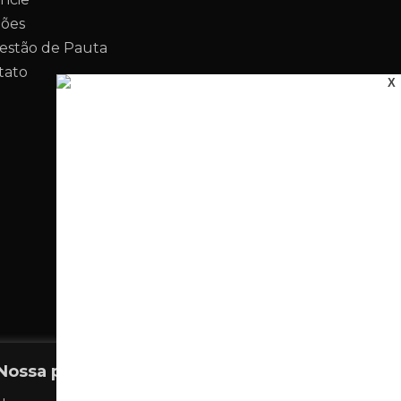
ções
estão de Pauta
tato
X
Nossa política de Privacidade