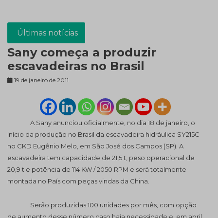
Últimas notícias
Sany começa a produzir
escavadeiras no Brasil
19 de janeiro de 2011
A Sany anunciou oficialmente, no dia 18 de janeiro, o
início da produção no Brasil da escavadeira hidráulica SY215C
no CKD Eugênio Melo,
em São José
dos Campos (SP). A
escavadeira tem capacidade de 21,5 t, peso operacional de
20,9 t e potência de 114 KW / 2050 RPM e será totalmente
montada no País com peças vindas da China.
Serão produzidas 100 unidades por mês, com opção
de aumento desse número caso haja necessidade e, em abril,