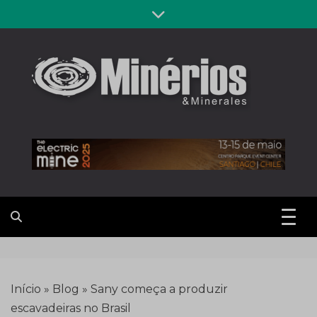
Skip
to
content
Revista
Notícias sobre mineração
Minérios &
Minerales
Início
»
Blog
»
Sany começa a produzir
escavadeiras no Brasil