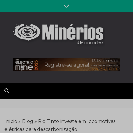
Skip
to
content
Revista
Notícias sobre mineração
Minérios &
Minerales
Início
»
Blog
»
Rio Tinto investe em locomotivas
elétricas para descarbonização